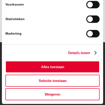
Voorkeuren
Statistieken
Marketing
Details tonen
© Copyright – BanBouw | Onderdeel van de
BanGroep
|
Algemene
voorwaarden
|
Privacybeleid
Alles toestaan
Selectie toestaan
Weigeren