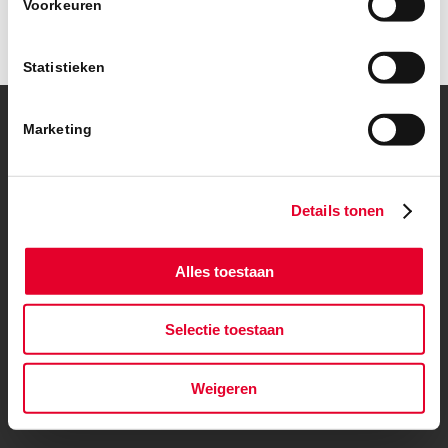
Voorkeuren
Statistieken
Marketing
© Copyright – BanBouw | Onderdeel van de
BanGroep
|
Algemene
voorwaarden
|
Privacybeleid
Details tonen
Alles toestaan
Selectie toestaan
Weigeren