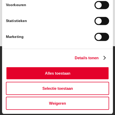
Voorkeuren
Statistieken
Marketing
Details tonen
© Copyright – BanBouw | Onderdeel van de
BanGroep
|
Algemene
voorwaarden
|
Privacybeleid
Alles toestaan
Selectie toestaan
Weigeren