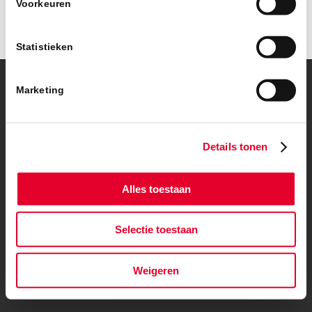
Voorkeuren
Statistieken
Marketing
© Copyright – BanBouw | Onderdeel van de
BanGroep
|
Algemene
voorwaarden
|
Privacybeleid
Details tonen
Alles toestaan
Selectie toestaan
Weigeren