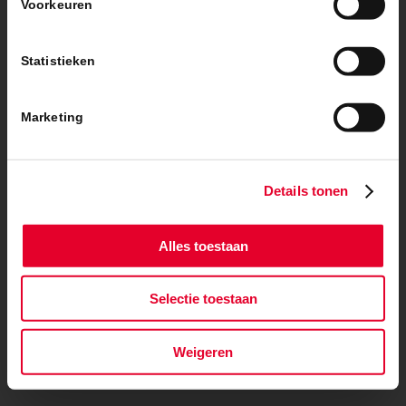
© Copyright – BanBouw | Onderdeel van de
BanGroep
|
Algemene
Voorkeuren
voorwaarden
|
Privacybeleid
Statistieken
Marketing
Details tonen
Alles toestaan
Selectie toestaan
Weigeren