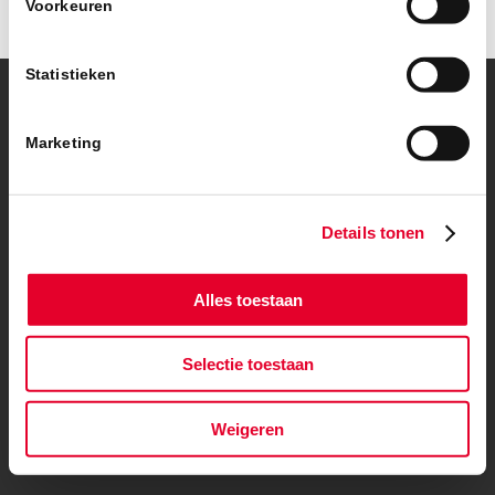
Voorkeuren
Statistieken
© Copyright – BanBouw | Onderdeel van de
BanGroep
|
Algemene
voorwaarden
|
Privacybeleid
Marketing
Details tonen
Alles toestaan
Selectie toestaan
Weigeren