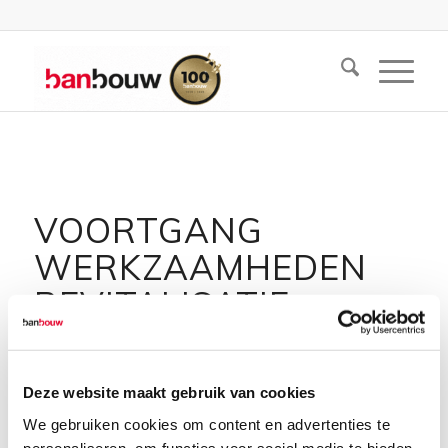
VOORTGANG
WERKZAAMHEDEN
REVITALISATIE
WINKELCENTRUM
JAN HEIJNSTRAAT
Deze website maakt gebruik van cookies
TILBURG
We gebruiken cookies om content en advertenties te
personaliseren, om functies voor social media te bieden