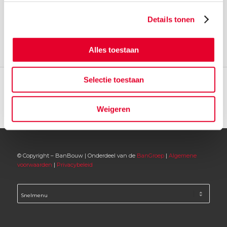
Details tonen
Alles toestaan
Selectie toestaan
Weigeren
© Copyright – BanBouw | Onderdeel van de
BanGroep
|
Algemene
voorwaarden
|
Privacybeleid