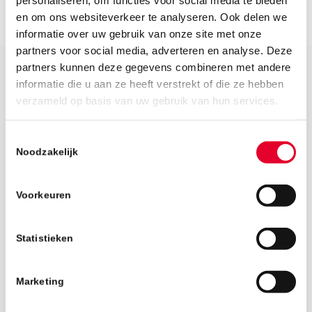
en om ons websiteverkeer te analyseren. Ook delen we
informatie over uw gebruik van onze site met onze
partners voor social media, adverteren en analyse. Deze
partners kunnen deze gegevens combineren met andere
informatie die u aan ze heeft verstrekt of die ze hebben
verzameld op basis van uw gebruik van hun services.
2 maart 2018
Momenteel zijn we bezig met de houten
Toestemmingsselectie
afwerking van de luifel ter plaatse van de
Noodzakelijk
nieuwe hoofdentree. Tevens is een gedeelte
van de nieuwe gevelbeplating aan de voorzijde
Voorkeuren
aangebracht.
Statistieken
Terug naar het nieuwsoverzicht
Marketing