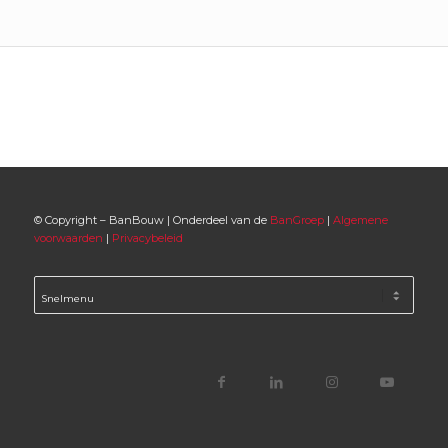
© Copyright – BanBouw | Onderdeel van de
BanGroep
|
Algemene
voorwaarden
|
Privacybeleid