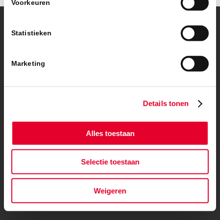
Voorkeuren
© Copyright – BanBouw | Onderdeel van de
BanGroep
|
Algemene
Statistieken
voorwaarden
|
Privacybeleid
Marketing
Details tonen
Alles toestaan
Selectie toestaan
Weigeren