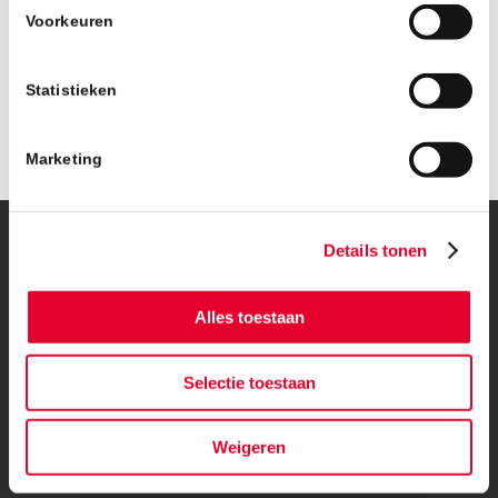
Voorkeuren
Statistieken
Marketing
Details tonen
© Copyright – BanBouw | Onderdeel van de
BanGroep
|
Algemene
voorwaarden
|
Privacybeleid
Alles toestaan
Selectie toestaan
Weigeren