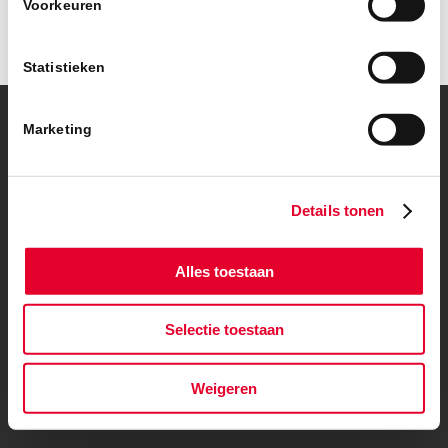
Voorkeuren
Statistieken
Marketing
© Copyright – BanBouw | Onderdeel van de
BanGroep
|
Algemene
voorwaarden
|
Privacybeleid
Details tonen
Alles toestaan
Selectie toestaan
Weigeren