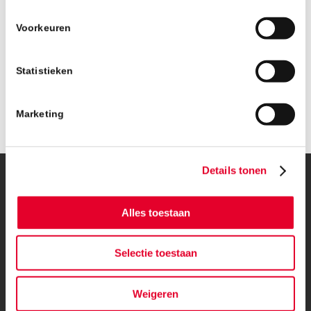
Voorkeuren
Statistieken
Marketing
Details tonen
© Copyright – BanBouw | Onderdeel van de
BanGroep
|
Algemene
voorwaarden
|
Privacybeleid
Alles toestaan
Selectie toestaan
Weigeren