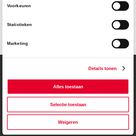
Voorkeuren
Statistieken
Marketing
Details tonen
© Copyright – BanBouw | Onderdeel van de
BanGroep
|
Algemene
voorwaarden
|
Privacybeleid
Alles toestaan
Selectie toestaan
Weigeren