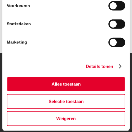
Voorkeuren
Statistieken
Marketing
Details tonen
© Copyright – BanBouw | Onderdeel van de
BanGroep
|
Algemene
voorwaarden
|
Privacybeleid
Alles toestaan
Selectie toestaan
Weigeren