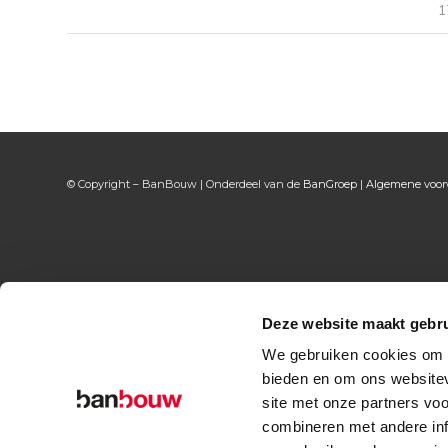
1
© Copyright – BanBouw | Onderdeel van de
BanGroep
|
Algemene voo
Deze website maakt gebru
We gebruiken cookies om c
bieden en om ons websitev
site met onze partners vo
combineren met andere inf