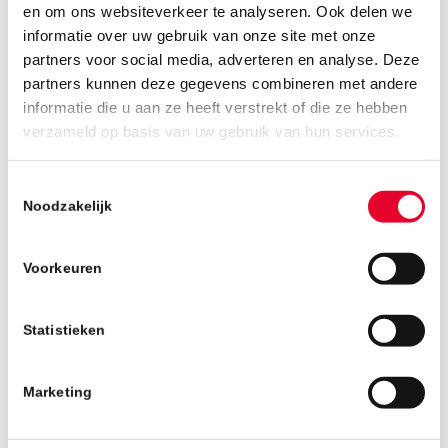
en om ons websiteverkeer te analyseren. Ook delen we
informatie over uw gebruik van onze site met onze
partners voor social media, adverteren en analyse. Deze
19 OKTOBER 2021
partners kunnen deze gegevens combineren met andere
informatie die u aan ze heeft verstrekt of die ze hebben
verzameld op basis van uw gebruik van hun services.
RENOVATIE KARREGAT
Toestemmingsselectie
WINT EINDHOVENSE
Noodzakelijk
ARCHITECTUURPRIJS:
‘GEBOUW MAAKT
Voorkeuren
BELOFTE WAAR’
Statistieken
Marketing
Lees meer