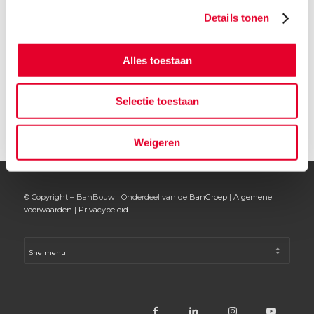
Details tonen
Alles toestaan
15 OKTOBER 2021
Selectie toestaan
Weigeren
© Copyright – BanBouw | Onderdeel van de
BanGroep
|
Algemene
voorwaarden
|
Privacybeleid