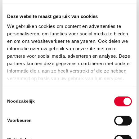
terminal server, maar dan geschikt voor
zwaardere, technische programma's.
Deze website maakt gebruik van cookies
Positieve reacties van testers
We gebruiken cookies om content en advertenties te
personaliseren, om functies voor social media te bieden
De afgelopen weken heeft een select
en om ons websiteverkeer te analyseren. Ook delen we
gezelschap al uitgebreid getest in de nieuwe
informatie over uw gebruik van onze site met onze
digitale omgeving. De kritische testers
partners voor social media, adverteren en analyse. Deze
reageerden uiterst
positief.
Ook Ban Bouw-
partners kunnen deze gegevens combineren met andere
directeur Jack Aldenhoven ziet het helemaal
informatie die u aan ze heeft verstrekt of die ze hebben
zitten: "Omdat Ban Bouw veel waarde hecht
verzameld op basis van uw gebruik van hun services.
aan een effectieve en op de gebruiker gerichte
manier van werken, en bovendien graag
Toestemmingsselectie
anticipeert op de toekomst, was de keuze om
Noodzakelijk
een grafische omgeving te laten bouwen snel
gemaakt."
Voorkeuren
Opdracht
IT Pro
, de vertrouwde IT-partner van Ban