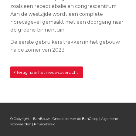
zoals een receptiebalie en congrescentrum.
Aan de westzijde wordt een complete
horecagevel gemaakt met een doorgang naar
de groene binnentuin.
De eerste gebruikers trekken in het gebouw
na de zomer van 2023.
Terug naar het nieuwsoverzicht
© Copyright – BanBouw | Onderdeel van de
BanGroep
|
Algemene
voorwaarden
|
Privacybeleid