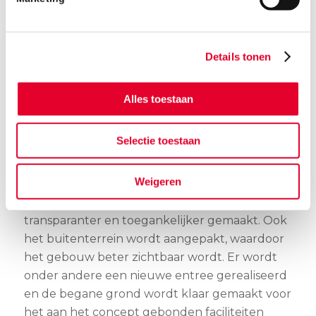
working spaces, ateliers, expositieruimtes,
geluidsstudio’s, event spaces, onderwijs, horeca
en leisure activiteiten. Zo kunnen vrije tijd en
Details tonen
sport samen gaan met netwerkevenementen
en wekelijkse borrels. Microstad wordt een
Alles toestaan
‘stad-in-een-stad’.
Selectie toestaan
Om dit te realiseren wordt het bestaande pand
flink verbouwd. Het gebouw, met een totale
Weigeren
2
oppervlakte van 23.000 m
, wordt
transparanter en toegankelijker gemaakt. Ook
het buitenterrein wordt aangepakt, waardoor
het gebouw beter zichtbaar wordt. Er wordt
onder andere een nieuwe entree gerealiseerd
en de begane grond wordt klaar gemaakt voor
het aan het concept gebonden faciliteiten