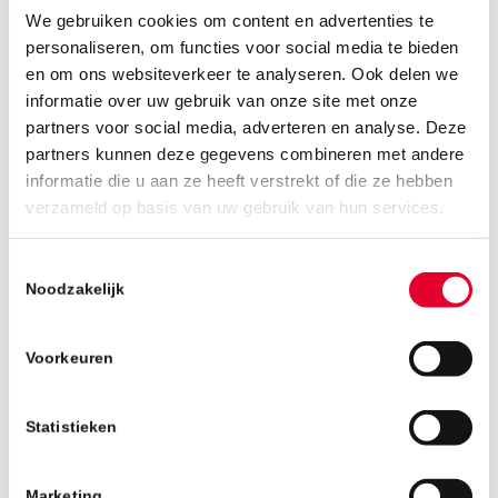
We gebruiken cookies om content en advertenties te
personaliseren, om functies voor social media te bieden
en om ons websiteverkeer te analyseren. Ook delen we
informatie over uw gebruik van onze site met onze
partners voor social media, adverteren en analyse. Deze
partners kunnen deze gegevens combineren met andere
1
2
3
4
informatie die u aan ze heeft verstrekt of die ze hebben
verzameld op basis van uw gebruik van hun services.
STAD-IN-EEN-STAD
Microstad staat voor ontdekken, delen,
Toestemmingsselectie
Noodzakelijk
inspireren en experimenteren. Het belooft dé
nieuwste culturele hotspot en werkplek in
Eindhoven te worden vol beweging en
Voorkeuren
ontmoeten en met een bijzondere mix van
gebruik van horeca, een binnentuin, trekking
Statistieken
functies, events, een cultureel en creatief
programma, atelierruimte, studio’s voor start-
ups. Het concept biedt kantoorruimtes en co-
Marketing