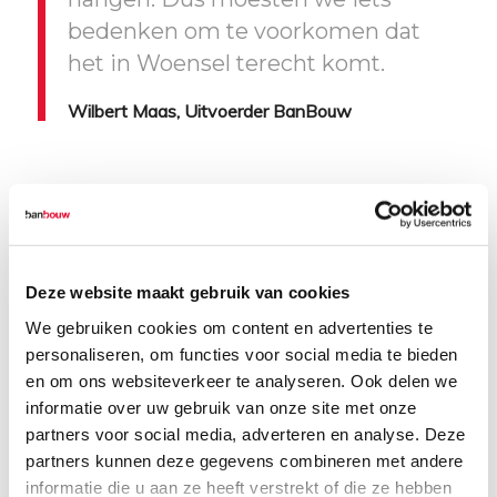
bedenken om te voorkomen dat
het in Woensel terecht komt.
Wilbert Maas, Uitvoerder BanBouw
Vervolgens kwam de vraag hoe je dit varkentje
gaat wassen. Slopersbedrijf M. Heezen uit
Eindhoven gaat de 440.000 oude stenen van
boven naar beneden, per twee verdiepingen,
Deze website maakt gebruik van cookies
slopen en afvoeren, Ze worden hergebruikt als
We gebruiken cookies om content en advertenties te
granulaat. Maar als de stenen eraf gaan, dan
personaliseren, om functies voor social media te bieden
komt het isolatiemateriaal vrij te hangen. ,,Dus
en om ons websiteverkeer te analyseren. Ook delen we
moesten we iets bedenken om te voorkomen
informatie over uw gebruik van onze site met onze
dat het in Woensel terecht komt door de
partners voor social media, adverteren en analyse. Deze
wind”, zegt Maas. Samen hebben de twee een
partners kunnen deze gegevens combineren met andere
pin gezocht die én het isolatiemateriaal én de
informatie die u aan ze heeft verstrekt of die ze hebben