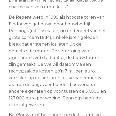
Emmasingel-Willemstraat. ,,Maar dat is ook de
charme van zo’n grote klus.”
De Regent werd in 1999 als hoogste toren van
Eindhoven gebouwd door bouwbedrijf
Pennings (uit Rosmalen, nu onderdeel van het
grote concern BAM). Enkele jaren geleden
bleek dat er stenen loslieten uit de
gemetselde muren. De vereniging van
eigenaren (vve) stelt dat bij de bouw fouten
zijn gemaakt. De vve wil daarom via een
rechtszaak de kosten, zo’n 7 miljoen euro,
verhalen op de oorspronkelijke aannemer. Nu
draaien de ongeveer honderd bewoners en
andere eigenaren op voor tussen de 57.000 en
127.000 euro per woning. Pennings heeft de
claim afgewezen.
BanBouw gaat het zogenaamde buitenblad