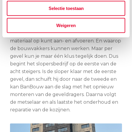
enorme constructie met joekels van stalen
Selectie toestaan
balken gebouwd zodat er voldoende
draagkracht is.
Weigeren
De hefsteigers hebben een platform waar je
materiaal op kunt aan- en afvoeren. En waarop
de bouwvakkers kunnen werken. Maar per
gevel kun je maar één klus tegelijk doen. Dus
begint het slopersbedrijf op de eerste van de
acht steigers. Is de sloper klaar met de eerste
gevel, dan schuift hij door naar de tweede en
kan BanBouw aan de slag met het opnieuw
monteren van de geveldragers. Daarna volgt
de metselaar en als laatste het onderhoud en
reparatie van de kozijnen.