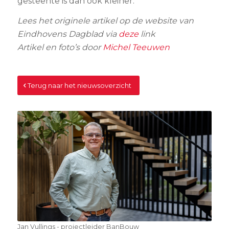
gesteente is dan ook kleiner.
Lees het originele artikel op de website van
Eindhovens Dagblad via
deze
link
Artikel en foto’s door
Michel Teeuwen
Terug naar het nieuwsoverzicht
Jan Vullings - projectleider BanBouw