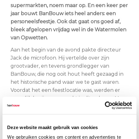
supermarkten, noem maar op. En een keer per
jaar bouwt BanBouw iets heel anders: een
personeelsfeestje. Ook dat gaat ons goed af,
bleek afgelopen vrijdag wel in de Watermolen
van Opwetten.
Aan het begin van de avond pakte directeur
Jack de microfoon. Hij vertelde over zijn
grootvader, en tevens grondlegger van
BanBouw, die nog ooit hout heeft gezaagd in
het historische pand waar we te gast waren.
Voordat het een feestlocatie was, werden er
namelijk kozijnen gemaakt in dit gebouw. Van
de grootvader van Jack werd er een bruggetje
geslagen naar zijn vader, Henk. Hij mocht
vrijdag 83 kaarsjes uitblazen en dit werd
Deze website maakt gebruik van cookies
vanzelfsprekend niet vergeten.
We gebruiken cookies om content en advertenties te