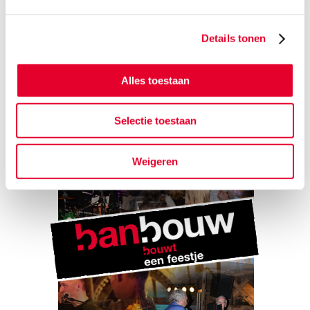
BanBouw tot in de puntjes beheerst.
Details tonen
Alles toestaan
Selectie toestaan
Weigeren