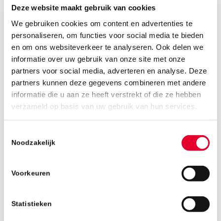
Deze website maakt gebruik van cookies
Na Berts presentatie kon iedereen de
We gebruiken cookies om content en advertenties te
recentste ontwikkelingen met eigen ogen
personaliseren, om functies voor social media te bieden
bekijken op de bouwplaats. Projectleider Bert,
en om ons websiteverkeer te analyseren. Ook delen we
uitvoerder Thomas de Vries en
informatie over uw gebruik van onze site met onze
werkvoorbereider Erik van Dommelen
partners voor social media, adverteren en analyse. Deze
verzorgden een rondleiding. Vanzelfsprekend
partners kunnen deze gegevens combineren met andere
ging men ook het dak op en werd er genoten
informatie die u aan ze heeft verstrekt of die ze hebben
van het uitzicht over de Eindhovense skyline.
verzameld op basis van uw gebruik van hun services.
Zoals het hoort op een feestelijke
Toestemmingsselectie
hoogstepuntviering, sloten we de dag af met
Noodzakelijk
een gezellige borrel. Daar vonden we het wel
weer tijd voor, drie dagen na carnaval.
Voorkeuren
Statistieken