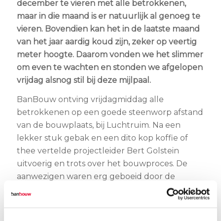
december te vieren met alle betrokkenen,
maar in die maand is er natuurlijk al genoeg te
vieren. Bovendien kan het in de laatste maand
van het jaar aardig koud zijn, zeker op veertig
meter hoogte. Daarom vonden we het slimmer
om even te wachten en stonden we afgelopen
vrijdag alsnog stil bij deze mijlpaal.
BanBouw ontving vrijdagmiddag alle
betrokkenen op een goede steenworp afstand
van de bouwplaats, bij Luchtruim. Na een
lekker stuk gebak en een dito kop koffie of
thee vertelde projectleider Bert Golstein
uitvoerig en trots over het bouwproces. De
aanwezigen waren erg geboeid door de
manier waarop er al maanden hard gewerkt
wordt aan het hotel, meenden we te
bespeuren.