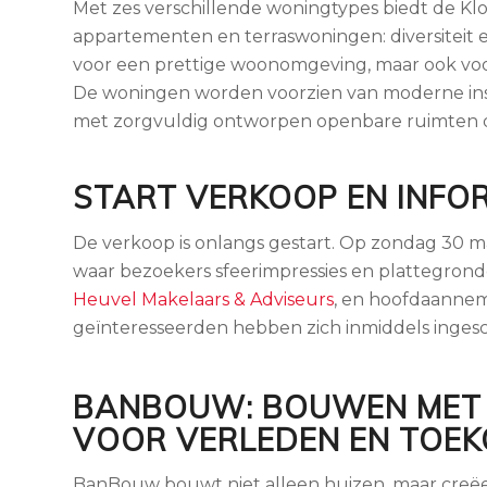
Met zes verschillende woningtypes biedt de Kl
appartementen en terraswoningen: diversiteit e
voor een prettige woonomgeving, maar ook voor
De woningen worden voorzien van moderne inst
met zorgvuldig ontworpen openbare ruimten 
START VERKOOP EN INFO
De verkoop is onlangs gestart. Op zondag 30 ma
waar bezoekers sfeerimpressies en plattegron
Heuvel Makelaars & Adviseurs
, en hoofdaannem
geïnteresseerden hebben zich inmiddels ingesc
BANBOUW: BOUWEN MET
VOOR VERLEDEN EN TOE
BanBouw bouwt niet alleen huizen, maar creë