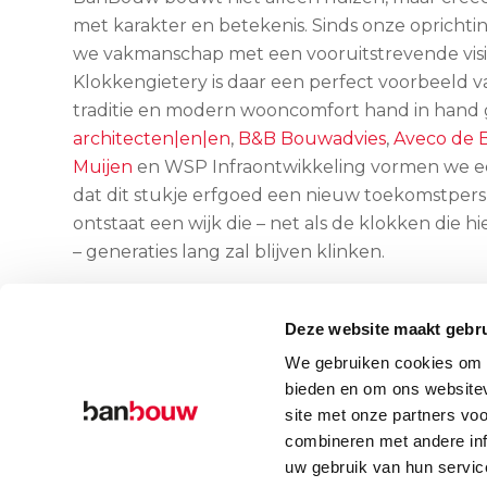
met karakter en betekenis. Sinds onze oprichti
we vakmanschap met een vooruitstrevende vis
Klokkengietery is daar een perfect voorbeeld v
traditie en modern wooncomfort hand in hand
architecten|en|en
,
B&B Bouwadvies
,
Aveco de 
Muijen
en WSP Infraontwikkeling vormen we 
dat dit stukje erfgoed een nieuw toekomstpersp
ontstaat een wijk die – net als de klokken die 
– generaties lang zal blijven klinken.
Deze website maakt gebru
We gebruiken cookies om c
Terug naar het nieuwsoverzicht
bieden en om ons websitev
site met onze partners vo
combineren met andere inf
uw gebruik van hun servic