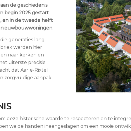
 aan de geschiedenis
n begin 2025 gestart
 en in de tweede helft
63 nieuwbouwwoningen.
 die generaties lang
abriek werden hier
en naar kerken en
et uiterste precisie
cht dat Aarle-Rixtel
een zorgvuldige aanpak
NIS
om deze historische waarde te respecteren en te integ
n we de handen ineengeslagen om een mooie ontwikkelin