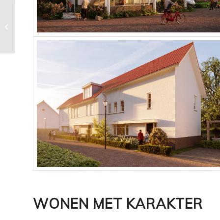
Vuurwerk bij de
officiële handeling
van de 64 woningen
Planciuslaan in Ein...
WONEN MET KARAKTER