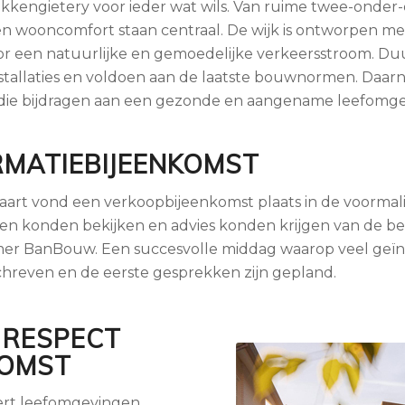
okkengietery voor ieder wat wils. Van ruime twee-onde
n wooncomfort staan centraal. De wijk is ontworpen met
 een natuurlijke en gemoedelijke verkeersstroom. Duur
allaties en voldoen aan de laatste bouwnormen. Daarn
die bijdragen aan een gezonde en aangename leefomge
RMATIEBIJEENKOMST
art vond een verkoopbijeenkomst plaats in de voormalige
den konden bekijken en advies konden krijgen van de b
er BanBouw. Een succesvolle middag waarop veel geïn
hreven en de eerste gesprekken zijn gepland.
 RESPECT
KOMST
ert leefomgevingen