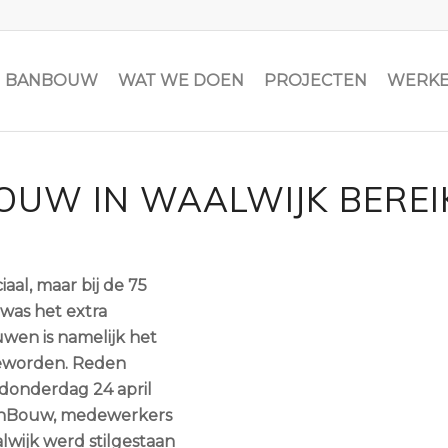
JN BANBOUW
WAT WE DOEN
PROJECTEN
WERKE
UW IN WAALWIJK BEREI
aal, maar bij de 75
was het extra
wen is namelijk het
eworden. Reden
donderdag 24 april
BanBouw, medewerkers
ijk werd stilgestaan