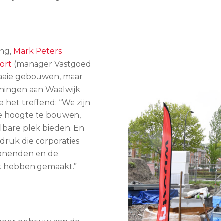
ong,
Mark Peters
ort
(manager Vastgoed
 fraaie gebouwen, maar
woningen aan Waalwijk
het treffend: “We zijn
de hoogte te bouwen,
are plek bieden. En
druk die corporaties
mwonenden en de
jk hebben gemaakt.”