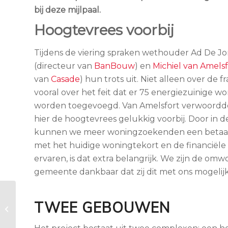
bij deze mijlpaal.
Hoogtevrees voorbij
Tijdens de viering spraken wethouder Ad De J
(directeur van
BanBouw
) en
Michiel van Amelsf
van
Casade
) hun trots uit. Niet alleen over de
vooral over het feit dat er 75 energiezuinige 
worden toegevoegd. Van Amelsfort verwoordde 
hier de hoogtevrees gelukkig voorbij. Door in 
kunnen we meer woningzoekenden een betaalb
met het huidige woningtekort en de financiële 
ervaren, is dat extra belangrijk. We zijn de o
gemeente dankbaar dat zij dit met ons mogeli
BanBouw realiseert
TWEE GEBOUWEN
de Klokkengietery:
een nieuw hoofdstuk
voor Aarle-Rixtel