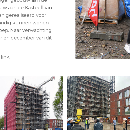
hoger gebouw aan de
uw aan de Kasteellaan.
n gerealiseerd voor
standig kunnen wonen
oep. Naar verwachting
r en december van dit
link.