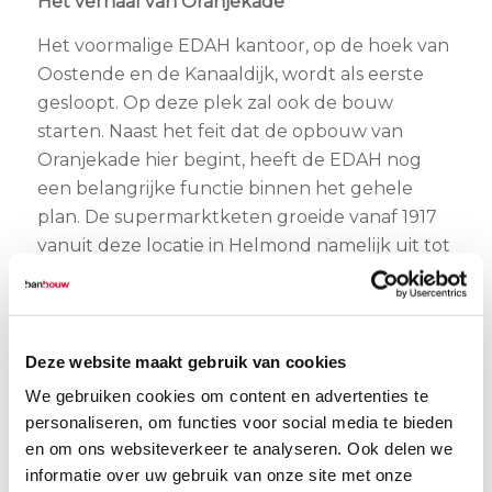
Het verhaal van Oranjekade
Het voormalige EDAH kantoor, op de hoek van
Oostende en de Kanaaldijk, wordt als eerste
gesloopt. Op deze plek zal ook de bouw
starten. Naast het feit dat de opbouw van
Oranjekade hier begint, heeft de EDAH nog
een belangrijke functie binnen het gehele
plan. De supermarktketen groeide vanaf 1917
vanuit deze locatie in Helmond namelijk uit tot
een landelijke Nederlandse supermarktketen,
dat op z’n hoogtepunt maar liefst 286
supermarkten telde. De naam EDAH staat voor
de beginletter van de familienamen van de
Deze website maakt gebruik van cookies
oprichters:
E
bben,
D
ames,
A
ukes en
H
ettema.
We gebruiken cookies om content en advertenties te
Deze namen komen terug in het plan als
personaliseren, om functies voor social media te bieden
naamgevers van de gebouwen. Een mooi
en om ons websiteverkeer te analyseren. Ook delen we
stukje geschiedenis dat terug komt in de
informatie over uw gebruik van onze site met onze