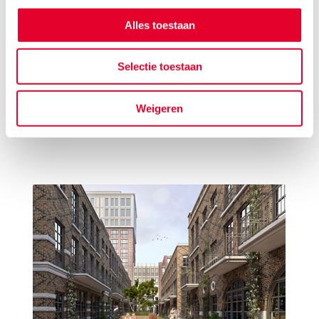
grote trappen en er is zelfs aan de
Alles toestaan
allerkleinsten gedacht door naast de trappen
een glijbaan te plaatsen. De trappen dienen
Selectie toestaan
overigens niet alleen als toegang, maar tevens
ook als ontmoetingsplaats, waar
Weigeren
buurtbewoners een praatje met elkaar
kunnen maken.