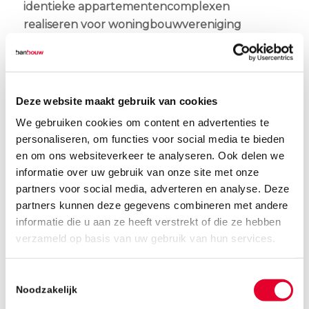
identieke appartementencomplexen
realiseren voor woningbouwvereniging
Bergopwaarts, vond op donderdag 6 februari
de officiële start bouw handeling plaats.
Op een steenworp afstand van afnemer
Deze website maakt gebruik van cookies
Bergopwaarts gaven directeur-bestuurder
We gebruiken cookies om content en advertenties te
Tanja Liebers, Leon Verdonschot van
personaliseren, om functies voor social media te bieden
Groupcare B.V. en wethouder Helm Verhees
en om ons websiteverkeer te analyseren. Ook delen we
van gemeente Deurne op symbolische wijze
informatie over uw gebruik van onze site met onze
het startsein. Onder het genot van een heerlijk
partners voor social media, adverteren en analyse. Deze
Brabants worstenbroodje en een kop koffie
partners kunnen deze gegevens combineren met andere
van Koffiebar Milanos metselden zij de eerste
informatie die u aan ze heeft verstrekt of die ze hebben
stenen. “Er komen hier voor onze huurders
verzameld op basis van uw gebruik van hun services.
mooie, energie neutrale
nieuwbouwappartementen en daarmee zijn
Toestemmingsselectie
we klaar voor de toekomst”, aldus Tanja
Noodzakelijk
Liebers.