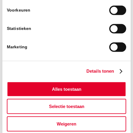
Op onze
projectpagina
blijft u op de hoogte
Voorkeuren
van alle werkzaamheden rondom dit mooie
project in Deurne.
Statistieken
Marketing
Details tonen
Alles toestaan
Selectie toestaan
Weigeren