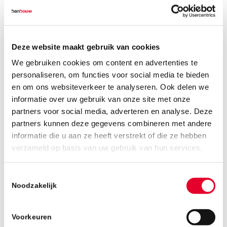
BanBouw. In het bijzonder zijn alle prijzen op
de website onder voorbehoud van type- en
programmeerfouten. Voor de gevolgen van
dergelijke fouten wordt geen
Deze website maakt gebruik van cookies
aansprakelijkheid aanvaard. Geen
We gebruiken cookies om content en advertenties te
overeenkomst komt tot stand op basis van
personaliseren, om functies voor social media te bieden
dergelijke fouten.
en om ons websiteverkeer te analyseren. Ook delen we
Voor op de website opgenomen hyperlinks
informatie over uw gebruik van onze site met onze
naar websites of diensten van derden kan
partners voor social media, adverteren en analyse. Deze
BanBouw nimmer aansprakelijkheid
partners kunnen deze gegevens combineren met andere
aanvaarden.
informatie die u aan ze heeft verstrekt of die ze hebben
verzameld op basis van uw gebruik van hun services.
Auteursrechten
Alle rechten van intellectuele eigendom
Toestemmingsselectie
betreffende deze materialen liggen bij
Noodzakelijk
BanBouw.
Kopiëren, verspreiden en elk ander gebruik
Voorkeuren
van deze materialen is niet toegestaan zonder