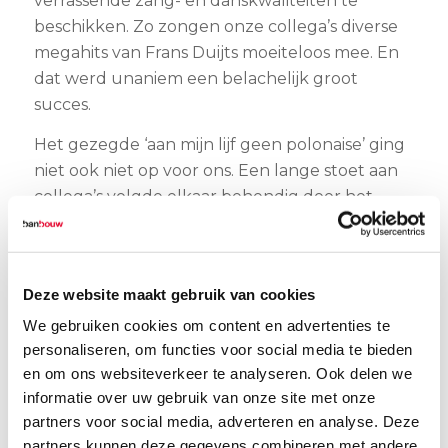
verrassende zang- en danskwaliteiten te
beschikken. Zo zongen onze collega’s diverse
megahits van Frans Duijts moeiteloos mee. En
dat werd unaniem een belachelijk groot
succes.
Het gezegde ‘aan mijn lijf geen polonaise’ ging
niet ook niet op voor ons. Een lange stoet aan
collega’s volgde elkaar behendig door het
restaurant, tafeltjes, stoelen en obers.
Uitslag Toblerone-actie
Deze website maakt gebruik van cookies
Ook was er nog de uitslag van de Toblerone-
We gebruiken cookies om content en advertenties te
actie. Een aantal weken geleden riepen we
personaliseren, om functies voor social media te bieden
collega’s op om op social media bij te dragen
en om ons websiteverkeer te analyseren. Ook delen we
aan de zichtbaarheid van ons bedrijf. Met een
informatie over uw gebruik van onze site met onze
origineel
Sinterklaasgedicht
en een vernuftige
partners voor social media, adverteren en analyse. Deze
partners kunnen deze gegevens combineren met andere
LinkedIn-post
zette twee BanBouw’ers ons