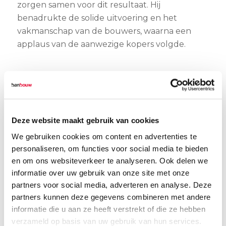
zorgen samen voor dit resultaat. Hij
benadrukte de solide uitvoering en het
vakmanschap van de bouwers, waarna een
applaus van de aanwezige kopers volgde.
Deze website maakt gebruik van cookies
We gebruiken cookies om content en advertenties te
personaliseren, om functies voor social media te bieden
en om ons websiteverkeer te analyseren. Ook delen we
informatie over uw gebruik van onze site met onze
partners voor social media, adverteren en analyse. Deze
partners kunnen deze gegevens combineren met andere
1
2
3
Ook werd er vooruitgekeken naar de
informatie die u aan ze heeft verstrekt of die ze hebben
volgende fase: “Nu we de afbouw gaan starten,
verzameld op basis van uw gebruik van hun services.
gaan we jullie eigen inbreng toevoegen aan