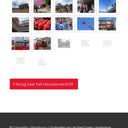
Terug naar het nieuwsoverzicht
© Copyright – BanBouw | Onderdeel van de
BanGroep
|
Algemene