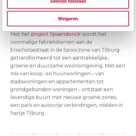
Selectie toestaan
de
Dafeïne foodtruck
.
Weigeren
Wonen in hartje Tilburg
Met het
project Spaendonck
wordt het
voormalige fabrieksterrein aan de
Enschotsestraat in de Spoorzone van Tilburg
getransformeerd tot een aantrekkelijke,
groene en duurzame woonomgeving. Met een
mix van koop- en huurwoningen – van
stadswoningen en appartementen tot
grondgebonden woningen – ontstaat een
levendige buurt met nieuwe groene zones,
een park en autovrije verbindingen, midden in
hartje Tilburg.