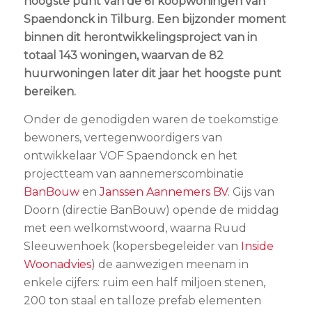
hoogste punt van de 61 koopwoningen van
Spaendonck in Tilburg. Een bijzonder moment
binnen dit herontwikkelingsproject van in
totaal 143 woningen, waarvan de 82
huurwoningen later dit jaar het hoogste punt
bereiken.
Onder de genodigden waren de toekomstige
bewoners, vertegenwoordigers van
ontwikkelaar VOF Spaendonck en het
projectteam van aannemerscombinatie
BanBouw
en
Janssen Aannemers BV
. Gijs van
Doorn (directie BanBouw) opende de middag
met een welkomstwoord, waarna Ruud
Sleeuwenhoek (kopersbegeleider van
Inside
Woonadvies
) de aanwezigen meenam in
enkele cijfers: ruim een half miljoen stenen,
200 ton staal en talloze prefab elementen