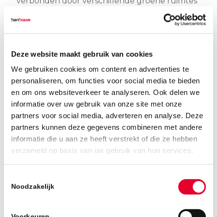
verbonden door verschillende groene ruimtes
en een nieuw park. Diverse woningen krijgen
een voortuin en enkele appartementen
krijgen hun buitenruimte aan het park. Dit
versterkt de levendigheid van de buurt. Ook
Deze website maakt gebruik van cookies
wordt er een groene autovrije zone
We gebruiken cookies om content en advertenties te
gerealiseerd tussen de Enschotsestraat en de
personaliseren, om functies voor social media te bieden
Rozenstraat. Architectonisch is er een
en om ons websiteverkeer te analyseren. Ook delen we
verwijzing gemaakt naar de oorspronkelijke
informatie over uw gebruik van onze site met onze
fabrieksgebouwen.
partners voor social media, adverteren en analyse. Deze
partners kunnen deze gegevens combineren met andere
Planning
informatie die u aan ze heeft verstrekt of die ze hebben
Naar verwachting wordt in januari gestart met
verzameld op basis van uw gebruik van hun services.
de sloopwerkzaamheden en het bouwrijp
maken van het fabrieksterrein.
Toestemmingsselectie
Noodzakelijk
Voorkeuren