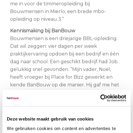
me in voor de timmeropleiding bij
Bouwmensen in Mierlo, een brede mbo-
opleiding op niveau 3.”
Kennismaking bij BanBouw
Bouwmensen is een driejarige BBL-opleiding.
Dat wil zeggen: vier dagen per week
praktijkervaring opdoen bij een bedrijf en één
dag naar school. Een geschikt bedrijf had Job
gelukkig snel gevonden. “Mijn vader, Noël,
heeft vroeger bij Place for Bizz gewerkt en
kende BanBouw op die manier. Hij gaf me het
nummer van Gijs van Doorn en binnen de
kortste keren zaten we om de tafel voor een
kennismaking. Op dat moment zat ik nog wel
in het leger, maar van Gijs mocht ik meteen
Deze website maakt gebruik van cookies
terugkomen als ik klaar was om de bouw in te
We gebruiken cookies om content en advertenties te
gaan.” Gijs is een man van zijn woord en in