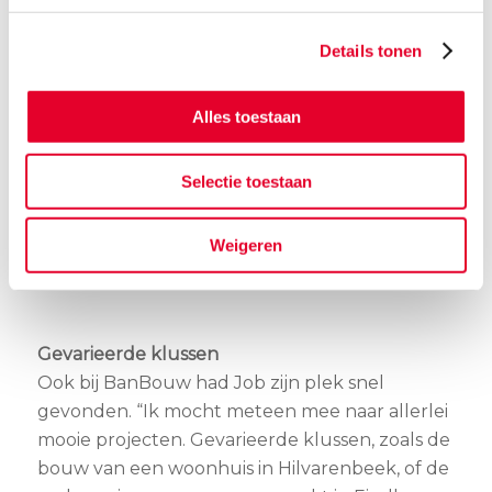
in het leger. Ik kwam in een
nieuwe omgeving terecht en
Details tonen
kreeg weer tijd voor dingen waar
ik eerder geen of minder tijd voor
Alles toestaan
had. Met vrienden op pad gaan,
fitnessen en naar festivals gaan
Selectie toestaan
bijvoorbeeld – al waren die er in
coronatijd natuurlijk nauwelijks.
Weigeren
Maar ik kon er wel aan wennen.”
Gevarieerde klussen
Ook bij BanBouw had Job zijn plek snel
gevonden. “Ik mocht meteen mee naar allerlei
mooie projecten. Gevarieerde klussen, zoals de
bouw van een woonhuis in Hilvarenbeek, of de