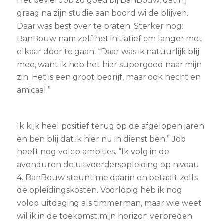
Het beviel Job zó goed bij BanBouw, dat hij
graag na zijn studie aan boord wilde blijven.
Daar was best over te praten. Sterker nog:
BanBouw nam zelf het initiatief om langer met
elkaar door te gaan. “Daar was ik natuurlijk blij
mee, want ik heb het hier supergoed naar mijn
zin. Het is een groot bedrijf, maar ook hecht en
amicaal.”
Ik kijk heel positief terug op de afgelopen jaren
en ben blij dat ik hier nu in dienst ben.” Job
heeft nog volop ambities. “Ik volg in de
avonduren de uitvoerdersopleiding op niveau
4. BanBouw steunt me daarin en betaalt zelfs
de opleidingskosten. Voorlopig heb ik nog
volop uitdaging als timmerman, maar wie weet
wil ik in de toekomst mijn horizon verbreden.