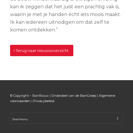
kan ik zeggen dat het juist een prachtig vak is,
waarin je met je handen écht iets moois maakt.
Ik kan iedereen uitnodigen om dat zelf te
komen ontdekken.”
Terug naar nieuwsoverzicht
© Copyright – BanBouw | Onderdeel van de
BanGroep
|
Algemene
voorwaarden
|
Privacybeleid