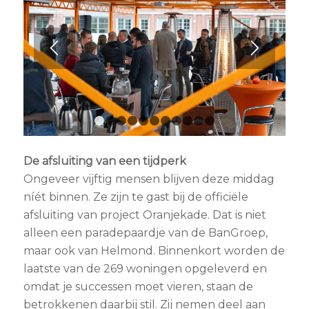
1
2
3
4
5
6
7
8
9
10
11
De afsluiting van een tijdperk
Ongeveer vijftig mensen blijven deze middag
níét binnen. Ze zijn te gast bij de officiële
afsluiting van project Oranjekade. Dat is niet
alleen een paradepaardje van de BanGroep,
maar ook van Helmond. Binnenkort worden de
laatste van de 269 woningen opgeleverd en
omdat je successen moet vieren, staan de
betrokkenen daarbij stil. Zij nemen deel aan