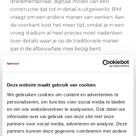
driedimensionaal, digitaal model van een
constructie dat tot in detail is uitgewerkt. BIM
vraagt om een andere manier van werken. Aan
de voorkant kost het meer tijd, omdat je in een
vroeg stadium al heel precies moet nadenken
over details waar je op de traditionele manier
pas in de afbouwfase mee bezig bent.
Een project van de lange adem
Jack Aldenhoven grijpt de microfoon en neemt
de aanwezigen mee naar Memory Lane. “In
2008 is dit terrein in de verkoop gegaan. Wij
Deze website maakt gebruik van cookies
zagen het meteen zitten, maakten een plan en
We gebruiken cookies om content en advertenties te
wonnen de tender. De tijd werkte helaas niet
personaliseren, om functies voor social media te bieden
zo mee. Niet veel later brak de bankencrisis uit
en om ons websiteverkeer te analyseren. Ook delen we
en dat had gigantische gevolgen voor onze
informatie over uw gebruik van onze site met onze
sector. We besloten het project uit te stellen
partners voor social media, adverteren en analyse. Deze
partners kunnen deze gegevens combineren met andere
en haalden het na de crisis in 2017 weer uit de