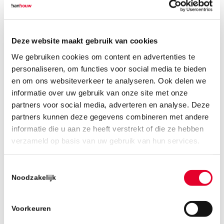
Deze website maakt gebruik van cookies
We gebruiken cookies om content en advertenties te
personaliseren, om functies voor social media te bieden
en om ons websiteverkeer te analyseren. Ook delen we
informatie over uw gebruik van onze site met onze
partners voor social media, adverteren en analyse. Deze
partners kunnen deze gegevens combineren met andere
informatie die u aan ze heeft verstrekt of die ze hebben
verzameld op basis van uw gebruik van hun services.
1
2
3
4
5
6
7
Toestemmingsselectie
De woningen ”ademen” en zijn gezonder voor
Noodzakelijk
mens en natuur. De demontabele bamboe
geveldelen en flexibele indeling maken de
Voorkeuren
woningen daardoor toekomstbestendig. Ook