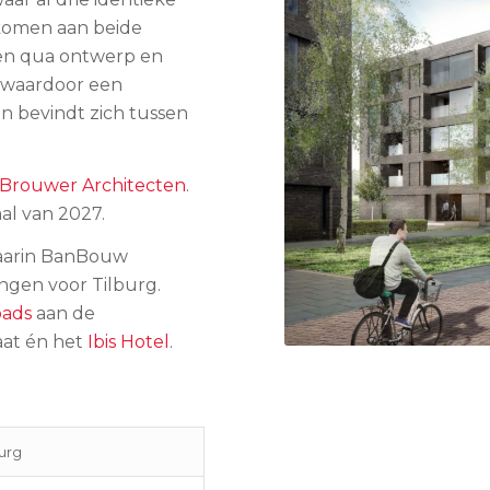
omen aan beide
iten qua ontwerp en
, waardoor een
n bevindt zich tussen
Brouwer Architecten
.
al van 2027.
waarin BanBouw
ngen voor Tilburg.
oads
aan de
aat én het
Ibis Hotel
.
urg