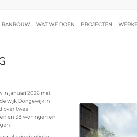
JN BANBOUW
WAT WE DOEN
PROJECTEN
WERKE
G
 in januari 2026 met
de wijk Dongewijk in
d over twee
en en 38 woningen en
ngen.
aar al drie identieke