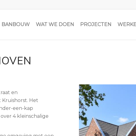
JN BANBOUW
WAT WE DOEN
PROJECTEN
WERKE
HOVEN
traat en
 Kruishorst. Het
onder-een-kap
ver 4 kleinschalige
ige omgeving met een