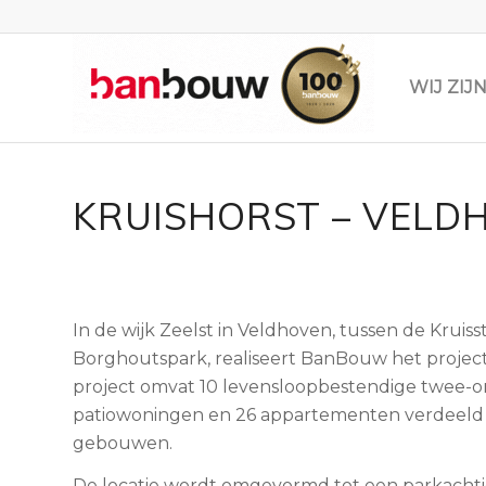
WIJ ZI
KRUISHORST – VELD
In de wijk Zeelst in Veldhoven, tussen de Kruiss
Borghoutspark, realiseert BanBouw het project
project omvat 10 levensloopbestendige twee-
patiowoningen en 26 appartementen verdeeld o
gebouwen.
De locatie wordt omgevormd tot een parkacht