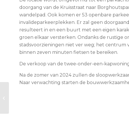
doorgang van de Kruisstraat naar Borghoutspar
wandelpad. Ook komen er 53 openbare parkeer
invalideparkeerplekken. Er zal geen doorgaand 
resulteert in en een buurt met een eigen kara
groen elkaar versterken. Ondanks de rustige o
stadsvoorzieningen niet ver weg; het centrum 
binnen zeven minuten fietsen te bereiken.
De verkoop van de twee-onder-een-kapwoningen
Na de zomer van 2024 zullen de sloopwerkzaa
Naar verwachting starten de bouwwerkzaamhe
Uitbreiding
Montessori College –
Eindhoven