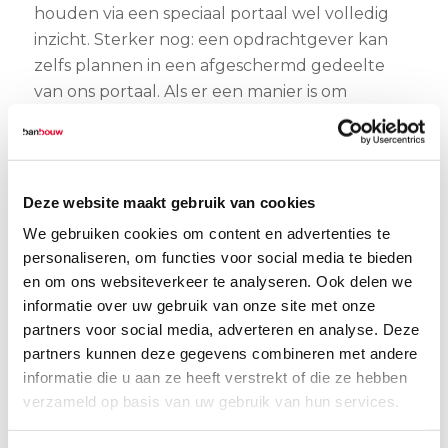
houden via een speciaal portaal wel volledig
inzicht. Sterker nog: een opdrachtgever kan
zelfs plannen in een afgeschermd gedeelte
van ons portaal. Als er een manier is om
efficiënter te werken en het een
opdrachtgever makkelijker te maken, is het
ons niet snel te gek.”
Deze website maakt gebruik van cookies
Met hetzelfde systeem kan S&O ook
We gebruiken cookies om content en advertenties te
waardevolle analyses genereren. “In
personaliseren, om functies voor social media te bieden
BouwWorks, het systeem waarmee we werken,
en om ons websiteverkeer te analyseren. Ook delen we
registreren we alles. We kunnen in een paar
informatie over uw gebruik van onze site met onze
muisklikken zien hoe vaak we binnen
partners voor social media, adverteren en analyse. Deze
bijvoorbeeld een jaar bij adres X zijn geweest
partners kunnen deze gegevens combineren met andere
om een bepaalde storing te verhelpen. Zulke
informatie die u aan ze heeft verstrekt of die ze hebben
informatie is voor een opdrachtgever erg
verzameld op basis van uw gebruik van hun services.
nuttig; hij kan op basis daarvan beslissen om
bijvoorbeeld te gaan renoveren.”