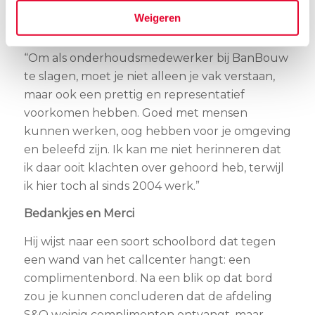
Daarvoor moet je in de spiegel durven kijken.”
Weigeren
Bang voor veel klachten zegt Leon niet te zijn.
“Om als onderhoudsmedewerker bij BanBouw
te slagen, moet je niet alleen je vak verstaan,
maar ook een prettig en representatief
voorkomen hebben. Goed met mensen
kunnen werken, oog hebben voor je omgeving
en beleefd zijn. Ik kan me niet herinneren dat
ik daar ooit klachten over gehoord heb, terwijl
ik hier toch al sinds 2004 werk.”
Bedankjes en Merci
Hij wijst naar een soort schoolbord dat tegen
een wand van het callcenter hangt: een
complimentenbord. Na een blik op dat bord
zou je kunnen concluderen dat de afdeling
S&O weinig complimenten ontvangt, maar