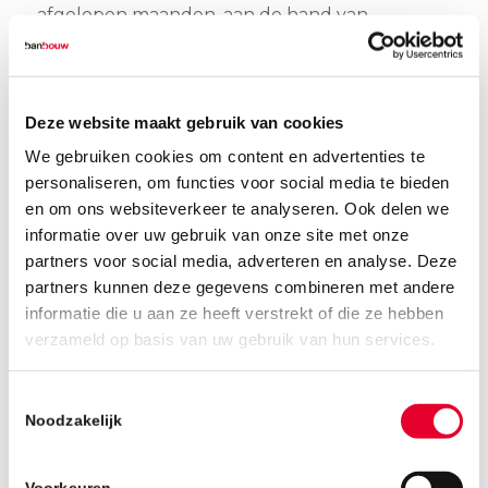
afgelopen maanden, aan de hand van
zelfgemaakte dronebeelden. Na de
presentatie namen Bart en Thomas de
aanwezigen mee voor een rondleiding door
Deze website maakt gebruik van cookies
het nieuwe bedrijfspand, dat bestaat uit drie
bedrijfshallen en een kantoorruimte met een
We gebruiken cookies om content en advertenties te
personaliseren, om functies voor social media te bieden
2
totale oppervlakte van 3600 m
.
en om ons websiteverkeer te analyseren. Ook delen we
informatie over uw gebruik van onze site met onze
partners voor social media, adverteren en analyse. Deze
partners kunnen deze gegevens combineren met andere
informatie die u aan ze heeft verstrekt of die ze hebben
verzameld op basis van uw gebruik van hun services.
Toestemmingsselectie
Noodzakelijk
Voorkeuren