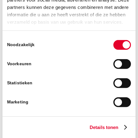
van processen in de bouw.
partners kunnen deze gegevens combineren met andere
informatie die u aan ze heeft verstrekt of die ze hebben
verzameld op basis van uw gebruik van hun services.
Deel deze vacature:
Toestemmingsselectie
Noodzakelijk
Voorkeuren
Maak kennis met..
Statistieken
Marketing
Rob van Veghel
Details tonen
Uitvoerder