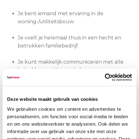
Je bent iemand met ervaring in de
woning-/utiliteitsbouw.
Je voelt je helemaal thuis in een hecht en
betrokken familiebedrijf.
Je kunt makkelijk communiceren met alle
betrokken partijen in de bouw.
Je beschikt over leidinggevende
capaciteiten; mensen aansturen is jou niet
Deze website maakt gebruik van cookies
vreemd.
We gebruiken cookies om content en advertenties te
personaliseren, om functies voor social media te bieden
Je bent geïnteresseerd in de nieuwste
en om ons websiteverkeer te analyseren. Ook delen we
ontwikkelingen en werkt graag mee aan
informatie over uw gebruik van onze site met onze
het verder verbeteren en automatiseren
partners voor social media, adverteren en analyse. Deze