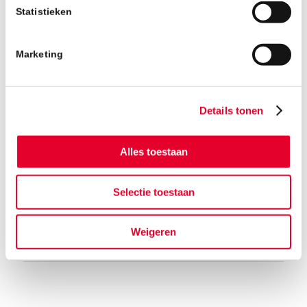
KATSBOGTEN IS
Statistieken
OFFICIËEL BREEAM
Marketing
VERY GOOD
GECERTIFICEERD
Details tonen
Alles toestaan
Lees meer
Selectie toestaan
Weigeren
11 MAART 2020