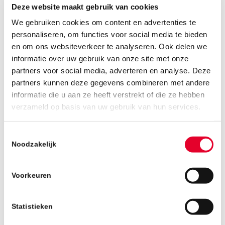
Deze website maakt gebruik van cookies
Details
We gebruiken cookies om content en advertenties te
“Je moet het gevoel krijgen alsof je een echte
personaliseren, om functies voor social media te bieden
hotelkamer binnen loopt. Details zijn hierbij
en om ons websiteverkeer te analyseren. Ook delen we
bijzonder belangrijk. Men moet zich in een
informatie over uw gebruik van onze site met onze
partners voor social media, adverteren en analyse. Deze
hotelkamer direct op het gemak voelen en tot
partners kunnen deze gegevens combineren met andere
rust komen. Dit gevoel wilden wij natuurlijk
informatie die u aan ze heeft verstrekt of die ze hebben
ook uitstralen in de mock-up kamer”, aldus
verzameld op basis van uw gebruik van hun services.
Bert Golstein, projectleider van BanBouw. De
badjas opgevouwen op het bed, het strijkijzer
Toestemmingsselectie
in de kledingkast en de koffie die klaar staat.
Noodzakelijk
Aan de kleinste details is gedacht.
Dit leidde ertoe dat de opdrachtgever
Voorkeuren
uitermate positief reageerde op de mock-up
kamer. Vanaf volgend jaar is de hotelkamer in
Statistieken
het echt te bezoeken in het Holiday Inn hotel
op het Flight Forum in Eindhoven.