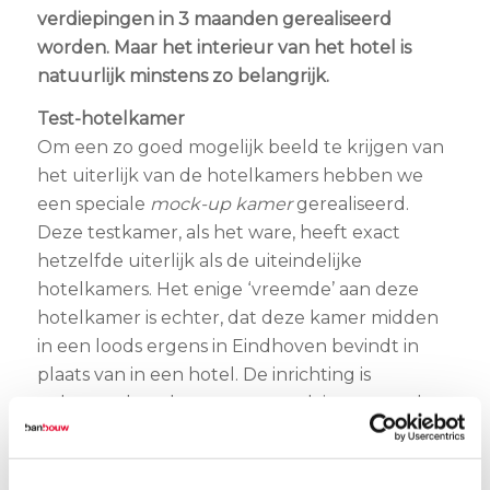
verdiepingen in 3 maanden gerealiseerd
worden. Maar het interieur van het hotel is
natuurlijk minstens zo belangrijk.
Test-hotelkamer
Om een zo goed mogelijk beeld te krijgen van
het uiterlijk van de hotelkamers hebben we
een speciale
mock-up kamer
gerealiseerd.
Deze testkamer, als het ware, heeft exact
hetzelfde uiterlijk als de uiteindelijke
hotelkamers. Het enige ‘vreemde’ aan deze
hotelkamer is echter, dat deze kamer midden
in een loods ergens in Eindhoven bevindt in
plaats van in een hotel. De inrichting is
gebaseerd op de wensen en adviezen van de
opdrachtgever en zo gemaakt dat je het
gevoel hebt alsof je er een aantal nachtjes gaat
slapen.