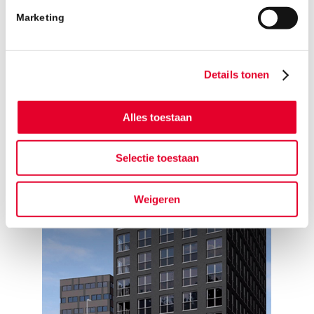
Marketing
Wil je op de hoogte blijven van dit project?
Bezoek dan regelmatig onze
projectpagina
.
Details tonen
Alles toestaan
Selectie toestaan
Weigeren