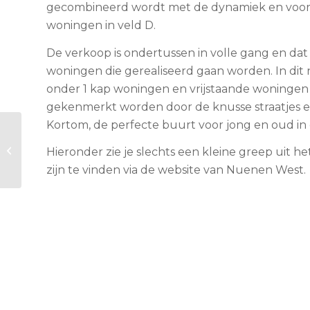
gecombineerd wordt met de dynamiek en voorz
woningen in veld D.
De verkoop is ondertussen in volle gang en dat i
woningen die gerealiseerd gaan worden. In dit
onder 1 kap woningen en vrijstaande woningen in
gekenmerkt worden door de knusse straatjes en
Kortom, de perfecte buurt voor jong en oud 
BanBouw creëert
luxe hotelgevoel
Hieronder zie je slechts een kleine greep uit
zonder hotel
zijn te vinden via de website van Nuenen West.