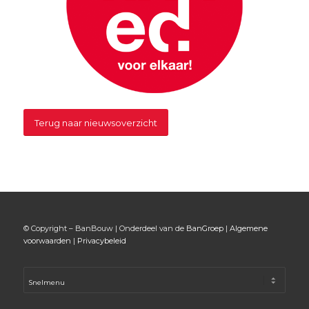
Terug naar nieuwsoverzicht
© Copyright – BanBouw | Onderdeel van de
BanGroep
|
Algemene
voorwaarden
|
Privacybeleid