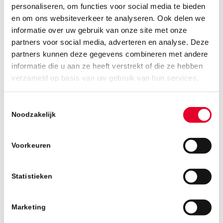
personaliseren, om functies voor social media te bieden
en om ons websiteverkeer te analyseren. Ook delen we
informatie over uw gebruik van onze site met onze
partners voor social media, adverteren en analyse. Deze
partners kunnen deze gegevens combineren met andere
informatie die u aan ze heeft verstrekt of die ze hebben
verzameld op basis van uw gebruik van hun services.
Toestemmingsselectie
Noodzakelijk
Voorkeuren
DOORONTWIKKELD OP
ALLE FRONTEN
Statistieken
In de afgelopen jaren hebben we onze manier
van werken en interne processen nog sterker
Marketing
verbeterd. Het medewerkersbestand is