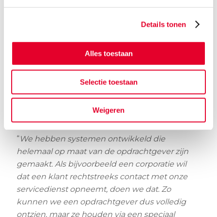
gegroeid van zo’n twintig collega’s in 2016 naar
ruim 40 vandaag de dag. Tevens is het systeem,
Details tonen
in samenwerking met opdrachtgevers, verder
doorontwikkeld. Dit resulteert in een sneller
Alles toestaan
en bovendien efficiënter proces met minder
faalkosten, betere communicatie en minder
garantiewerkzaamheden. Alle informatie met
Selectie toestaan
betrekking tot een project of werkorder wordt
van start tot finish vastgelegd, waardoor dit
Weigeren
direct beschikbaar is voor de juiste personen.
“
We hebben systemen ontwikkeld die
helemaal op maat van de opdrachtgever zijn
gemaakt. Als bijvoorbeeld een corporatie wil
dat een klant rechtstreeks contact met onze
servicedienst opneemt, doen we dat. Zo
kunnen we een opdrachtgever dus volledig
ontzien, maar ze houden via een speciaal