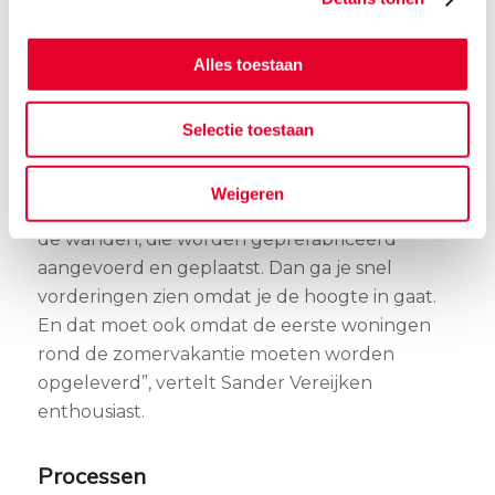
met de uitvoering. Nadat de boorpalen zijn
aangebracht , zijn ze begonnen met de
Alles toestaan
funderingen van de woningen. Er ontstaat
momenteel een treintje waarbij na de
Selectie toestaan
fundering, de installaties en vloeren worden
aangebracht.
Weigeren
“Binnenkort starten we met het plaatsen van
de wanden, die worden geprefabriceerd
aangevoerd en geplaatst. Dan ga je snel
vorderingen zien omdat je de hoogte in gaat.
En dat moet ook omdat de eerste woningen
rond de zomervakantie moeten worden
opgeleverd”, vertelt Sander Vereijken
enthousiast.
Processen