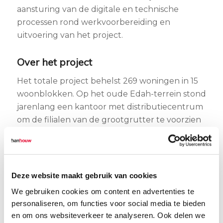
aansturing van de digitale en technische
processen rond werkvoorbereiding en
uitvoering van het project.
Over het project
Het totale project behelst 269 woningen in 15
woonblokken. Op het oude Edah-terrein stond
jarenlang een kantoor met distributiecentrum
om de filialen van de grootgrutter te voorzien
van alle artikelen. Leuk weetje is dat Edah is
opgericht in 1910 in Helmond door vier Friese
kruideniers die een vuist wilden maken tegen
heersende grootgrutters. Vanaf 1917 was Edah
Deze website maakt gebruik van cookies
gevestigd in Helmond aan het kanaal en het is
We gebruiken cookies om content en advertenties te
daar uitgegroeid tot een landelijke
personaliseren, om functies voor social media te bieden
supermarktketen. Na de verkoop van Edah in
en om ons websiteverkeer te analyseren. Ook delen we