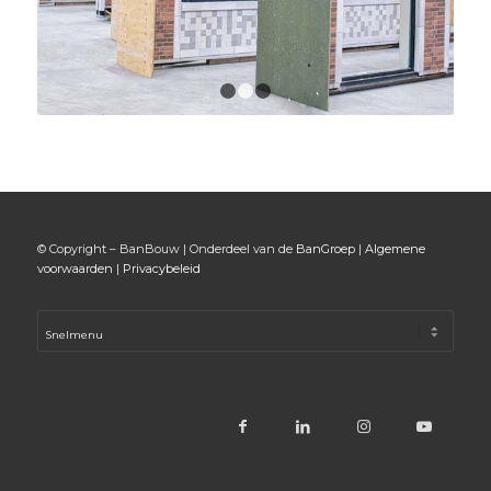
1
2
3
© Copyright – BanBouw | Onderdeel van de
BanGroep
|
Algemene
voorwaarden
|
Privacybeleid