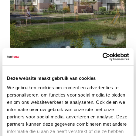
1
2
3
Eind vorig jaar zijn de nooit afgebouwde
woningen in Houtse Akker afgebroken door
Deze website maakt gebruik van cookies
Van Mensvoort. Voorman Mario Klokgieter
We gebruiken cookies om content en advertenties te
vertelde in oktober 2021 aan het Eindhovens
personaliseren, om functies voor social media te bieden
Dagblad: ,,Deze huizen waren bijna af. Stucen
en om ons websiteverkeer te analyseren. Ook delen we
en klaar. Onbegrijpelijk dat het zo ver heeft
informatie over uw gebruik van onze site met onze
kunnen komen.” Maar met deze sloop komt
partners voor social media, adverteren en analyse. Deze
wel het einde van een bouwdrama in zicht en
partners kunnen deze gegevens combineren met andere
informatie die u aan ze heeft verstrekt of die ze hebben
kunnen de (toekomstige) bewoners vol goede