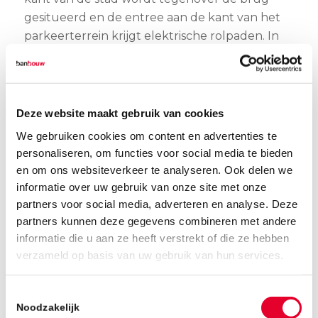
gesitueerd en de entree aan de kant van het
parkeerterrein krijgt elektrische rolpaden. In
het pand worden alle winkelpuien vernieuwd
en komt er, naast zuinige LED verlichting, ook
een lichtstraat in het plafond. De indeling
wordt ook verbeterd, wat er voor zorgt dat alle
Deze website maakt gebruik van cookies
winkels aan de passage komen te liggen. Al
We gebruiken cookies om content en advertenties te
met al wordt het pand dus flink aangepakt.
personaliseren, om functies voor social media te bieden
Het doel is om het winkelcentrum zowel
en om ons websiteverkeer te analyseren. Ook delen we
toekomstbestendig als uitnodigend te maken
informatie over uw gebruik van onze site met onze
voor de bezoekers. “De verblijfskwaliteit in en
partners voor social media, adverteren en analyse. Deze
rondom het gebouw wordt enorm verbeterd
partners kunnen deze gegevens combineren met andere
informatie die u aan ze heeft verstrekt of die ze hebben
en ik denk dat we hiermee een positieve
verzameld op basis van uw gebruik van hun services.
bijdrage leveren aan de binnenstad van
Middelburg!” aldus Michael Noordam van
Toestemmingsselectie
Vocus Architecten.
Noodzakelijk