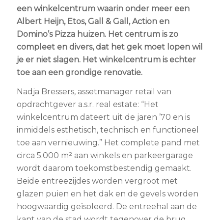
een winkelcentrum waarin onder meer een
Albert Heijn, Etos, Gall & Gall, Action en
Domino’s Pizza huizen. Het centrum is zo
compleet en divers, dat het gek moet lopen wil
je er niet slagen. Het winkelcentrum is echter
toe aan een grondige renovatie.
Nadja Bressers, assetmanager retail van
opdrachtgever a.s.r. real estate: “Het
winkelcentrum dateert uit de jaren ’70 en is
inmiddels esthetisch, technisch en functioneel
toe aan vernieuwing.” Het complete pand met
circa 5.000 m² aan winkels en parkeergarage
wordt daarom toekomstbestendig gemaakt.
Beide entreezijdes worden vergroot met
glazen puien en het dak en de gevels worden
hoogwaardig geïsoleerd. De entreehal aan de
kant van de stad wordt tegenover de brug