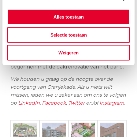
Op dit moment wordt de Albert Heijn XL aan
de Torenstraat grondig verbouwd. Hiermee
Alles toestaan
lopen zij iets voor de
muziek
uit, aangezien
plan Oranjekade dus nog volop in ontwikkeling
Selectie toestaan
is. Van 13 tot 31 mei zijn de deuren van de AH
gesloten en wordt de supermarkt ingrijpend
verbouwd. En ook aan de buitenzijde wordt
Weigeren
het nodige veranderd. Zo zijn wij vorige week
begonnen met de dakrenovatie van het pand.
We houden u graag op de hoogte over de
voortgang van Oranjekade. Als u niets wilt
missen, raden we u zeker aan om ons te volgen
op
LinkedIn
,
Facebook
,
Twitter
en/of
Instagram
.