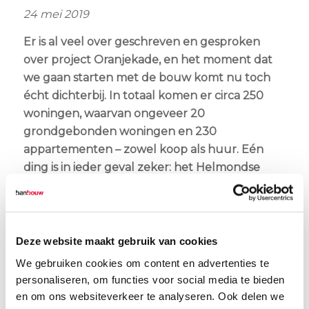
24 mei 2019
Er is al veel over geschreven en gesproken
over project Oranjekade, en het moment dat
we gaan starten met de bouw komt nu toch
écht dichterbij. In totaal komen er circa 250
woningen, waarvan ongeveer 20
grondgebonden woningen en 230
appartementen – zowel koop als huur. Eén
ding is in ieder geval zeker: het Helmondse
centrum wordt straks weer een stuk mooier!
De naam Oranjekade is een verwijzing naar de
Oranjebuurt aan de andere kant van de Zuid-
Deze website maakt gebruik van cookies
Willemsvaart. Deze buurt zal, met zijn
We gebruiken cookies om content en advertenties te
markante gebouwen, uiteindelijk een fraai
personaliseren, om functies voor social media te bieden
uitzicht vormen voor alle toekomstige
en om ons websiteverkeer te analyseren. Ook delen we
bewoners van Oranjekade.