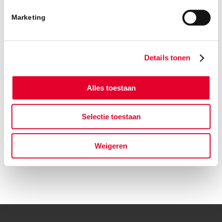
helpers en BanFonds Natura, de Bergstraat om
Marketing
in een Yarn Bombing-project. Yarn Bombing is
niet zo gewelddadig als de naam wellicht doet
vermoeden. Het is niets meer […]
Details tonen
Lees meer
Alles toestaan
Selectie toestaan
24 OKTOBER 2017
Weigeren