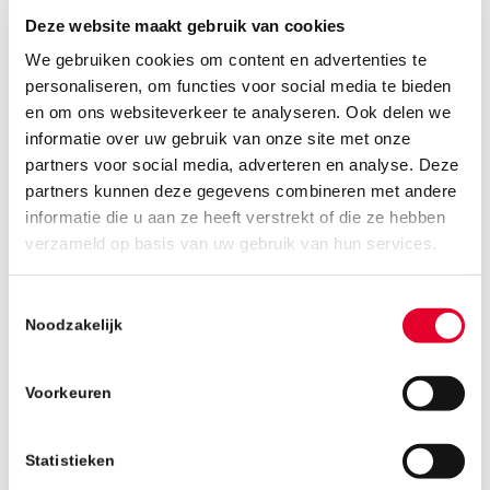
Deze website maakt gebruik van cookies
22 MEI 2019
We gebruiken cookies om content en advertenties te
personaliseren, om functies voor social media te bieden
en om ons websiteverkeer te analyseren. Ook delen we
BANFONDS NATURA
informatie over uw gebruik van onze site met onze
STEUNT KLEURRIJK
partners voor social media, adverteren en analyse. Deze
partners kunnen deze gegevens combineren met andere
BREIPROJECT IN
informatie die u aan ze heeft verstrekt of die ze hebben
verzameld op basis van uw gebruik van hun services.
EINDHOVENSE
BINNENSTAD
Toestemmingsselectie
Noodzakelijk
Voorkeuren
Deze week staat Eindhoven weer in het teken
van de Dutch Design Week. Tijdens deze editie
toveren de bewoners van Vitalis en Archipel
Statistieken
Ouderenzorg, gesteund door vele handige