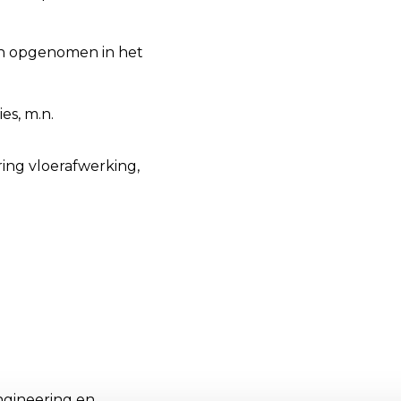
n opgenomen in het
es, m.n.
;
ing vloerafwerking,
ngineering en