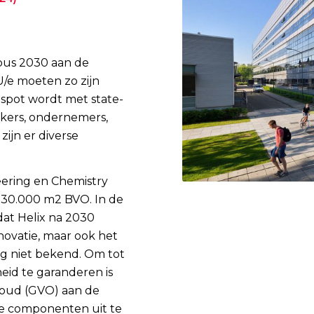
pus 2030 aan de
/e moeten zo zijn
tspot wordt met state-
ekers, ondernemers,
zijn er diverse
eering en Chemistry
 30.000 m2 BVO. In de
dat Helix na 2030
ovatie, maar ook het
og niet bekend. Om tot
heid te garanderen is
houd (GVO) aan de
e componenten uit te