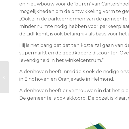
en nieuwbouw voor de ‘buren’ van Cantershoe
mogelijkheden om de ontwikkeling vorm te ge
,,Ook zijn de parkeernormen van de gemeente 
minder ruimte nodig hebben voor parkeerplaat
de Lidl komt, is ook belangrijk als basis voor het 
Hij is niet bang dat dat ten koste zal gaan van 
supermarkt en de goedkopere discounter. Overa
levendigheid in het winkelcentrum.”
Lidl supermarkt ’t
Aldenhoven heeft inmiddels ook de nodige erva
Karregat
in Eindhoven en Oranjekade in Helmond.
genomineerd voor
“Mooiste nieuwe
Aldenhoven heeft er vertrouwen in dat het plan
supermarkt...
De gemeente is ook akkoord. De opzet is klaar,