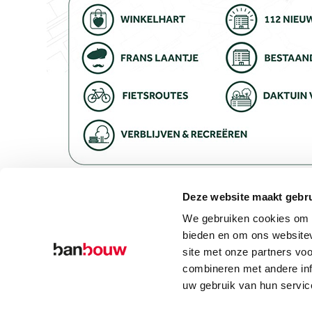
Deze website maakt gebru
Artikel geschreven door: Michel Theeuwen, Ei
We gebruiken cookies om c
Klik
hier
voor de link naar het artikel op de we
bieden en om ons websitev
site met onze partners vo
combineren met andere inf
uw gebruik van hun servic