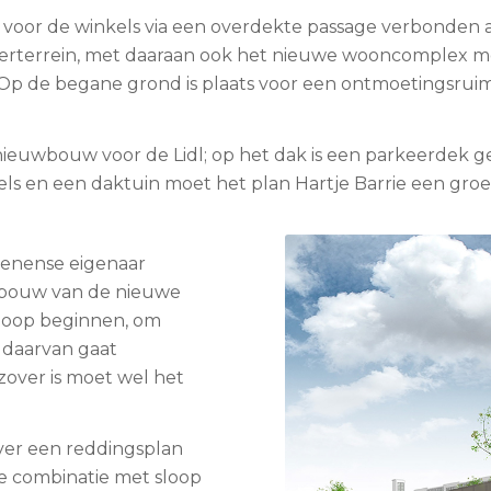
oor de winkels via een overdekte passage verbonden a
keerterrein, met daaraan ook het nieuwe wooncomplex m
 Op de begane grond is plaats voor een ontmoetingsrui
ieuwbouw voor de Lidl; op het dak is een parkeerdek 
s en een daktuin moet het plan Hartje Barrie een groene
uenense eigenaar
 bouw van de nieuwe
 sloop beginnen, om
 daarvan gaat
zover is moet wel het
ver een reddingsplan
De combinatie met sloop