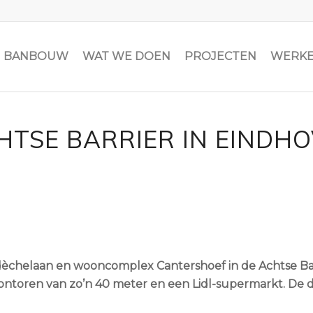
JN BANBOUW
WAT WE DOEN
PROJECTEN
WERKE
TSE BARRIER IN EINDHOV
helaan en wooncomplex Cantershoef in de Achtse Barri
toren van zo’n 40 meter en een Lidl-supermarkt. De d