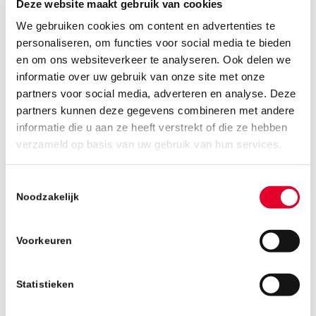
wereldwijd – en het reizen daarnaartoe – kost
Deze website maakt gebruik van cookies
ontzettend veel geld.
We gebruiken cookies om content en advertenties te
Wij helpen Niels graag om zijn ultieme doel te
personaliseren, om functies voor social media te bieden
bereiken. Voor iedere podiumplek op een
en om ons websiteverkeer te analyseren. Ook delen we
toernooi dat hij speelt, ontvangt hij van ons een
informatie over uw gebruik van onze site met onze
partners voor social media, adverteren en analyse. Deze
vastgesteld bedrag. In 2019 liep dit bedrag op
partners kunnen deze gegevens combineren met andere
tot 900 euro; een bedrag dat hij helemaal zelf
informatie die u aan ze heeft verstrekt of die ze hebben
verdiende. Pas was Niels op bezoek bij ons om
verzameld op basis van uw gebruik van hun services.
zijn welverdiende cheque in ontvangst te
nemen. Directeur Gijs van Doorn reikte de
Toestemmingsselectie
cheque persoonlijk uit aan deze jonge
Noodzakelijk
topsporter.
Ga zo door, Niels!
Voorkeuren
Naast deze sponsorbijdrage hebben we ook de
Statistieken
Niels on Wheels Challenges in het leven