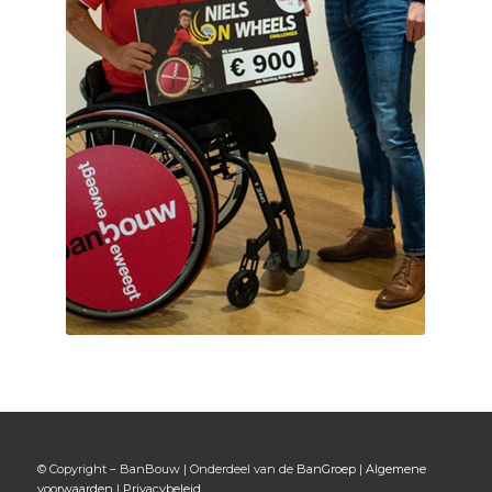
© Copyright – BanBouw | Onderdeel van de
BanGroep
|
Algemene
voorwaarden
|
Privacybeleid