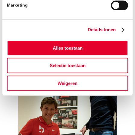
geroepen, waarmee we geld inzamelen voor
Marketing
Stichting Niels on Wheels. Tijdens deze
Challenges gaat Niels de meest uiteenlopende
uitdagingen aan met bedrijven. De Challenges
Details tonen
worden in samenwerking met BanBouw
gefaciliteerd. Meer informatie is
hie
r
te vinden.
Alles toestaan
Selectie toestaan
Weigeren