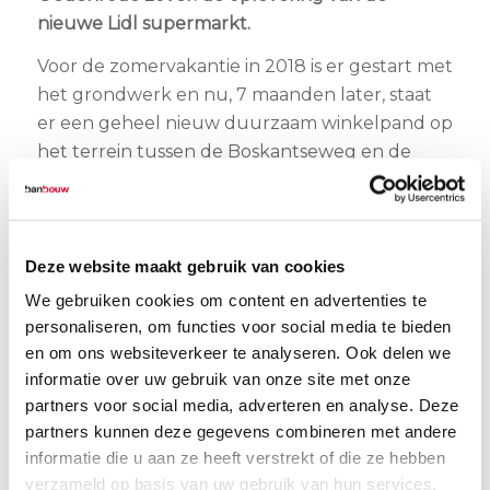
nieuwe Lidl supermarkt.
Voor de zomervakantie in 2018 is er gestart met
het grondwerk en nu, 7 maanden later, staat
er een geheel nieuw duurzaam winkelpand op
het terrein tussen de Boskantseweg en de
Meerkoet. Bij BanBouw zijn we erg trots op de
vierde succesvolle samenwerking tussen
BanBouw en Lidl in twee jaar tijd.
Deze website maakt gebruik van cookies
De inwoners van Sint-Oedenrode zullen nog
We gebruiken cookies om content en advertenties te
heel even geduld moeten hebben voordat zij
personaliseren, om functies voor social media te bieden
kunnen winkelen. De komende dagen staan
en om ons websiteverkeer te analyseren. Ook delen we
namelijk nog in het teken van het inrichten van
informatie over uw gebruik van onze site met onze
de winkel, volgens de welbekende Lidl-
partners voor social media, adverteren en analyse. Deze
formule. Zoals gepland zal het nieuwe Lidl
partners kunnen deze gegevens combineren met andere
filiaal op woensdag 13 februari om 09.00 uur
informatie die u aan ze heeft verstrekt of die ze hebben
geopend worden.
verzameld op basis van uw gebruik van hun services.